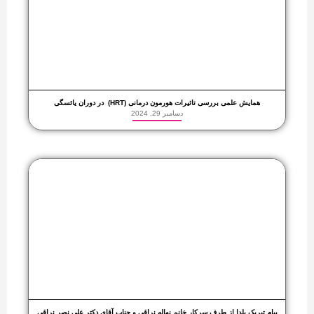
همایش علمی بررسی تاثیرات هورمون درمانی (HRT) در دوران یائسگی
دسامبر 29, 2024
پیام تبریک یلدا از طرف سرکار خانم نهاله نراقی و جناب آقای دکتر علی نصر نراقی